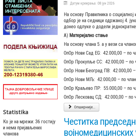
Датум креирања: 08 јун 2026
На основу Правилника о социјалној
одбор је на седници одржаној 4. јун
донео одлуке о додели једнократне
А)
Материјално стање
На основу члана 5. а у вези са члано
ОпОр Нови Сад EG: 42.000,00 – по ч
ОпОр Прокупље СС: 42.000,00 – по 
ОпОр Нови Београд ПВ: 42.000,00 –
ОпОр Нови МЉ: 42.000,00 – по члан
ОпОр Краљево ПР: 55.000,00 – по ч
ОпОр Лесковац СД: 42.000,00 – по 
Опширније...
Statistika
Честитка председ
Ко је на мрежи: 36 гостију
и нема пријављених
војномедицинских 
чланова