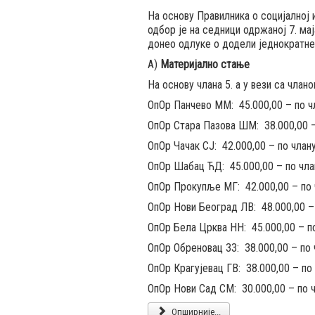
На основу Правилника о социјалној
одбор је на седници одржаној 7. ма
донео одлуке о додели једнократне
А)
Материјално стање
На основу члана 5. а у вези са члано
ОпОр Панчево ММ: 45.000,00 – по ч
ОпОр Стара Пазова ШМ: 38.000,00 –
ОпОр Чачак СЈ: 42.000,00 – по члан
ОпОр Шабац ЋД: 45.000,00 – по чла
ОпОр Прокупље МГ: 42.000,00 – по 
ОпОр Нови Београд ЛВ: 48.000,00 –
ОпОр Бела Црква НН: 45.000,00 – п
ОпОр Обреновац ЗЗ: 38.000,00 – по 
ОпОр Крагујевац ГВ: 38.000,00 – по
ОпОр Нови Сад СМ: 30.000,00 – по 
Опширније...