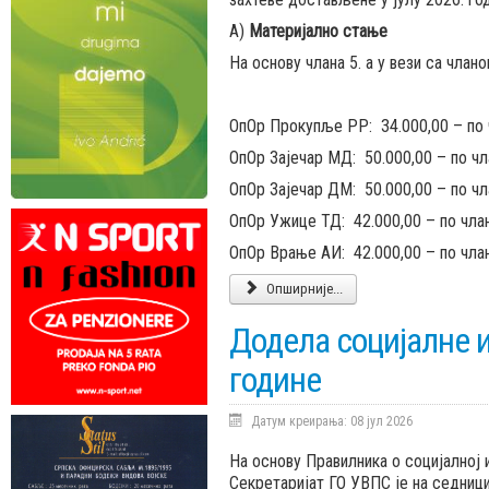
А)
Материјално стање
На основу члана 5. а у вези са члано
ОпОр Прокупље РР: 34.000,00 – по 
ОпОр Зајечар МД: 50.000,00 – по чл
ОпОр Зајечар ДМ: 50.000,00 – по чл
ОпОр Ужице ТД: 42.000,00 – по чла
ОпОр Врање АИ: 42.000,00 – по чла
Опширније...
Додела социјалне и
године
Датум креирања: 08 јул 2026
На основу Правилника о социјалној 
Секретаријат ГО УВПС је на седници