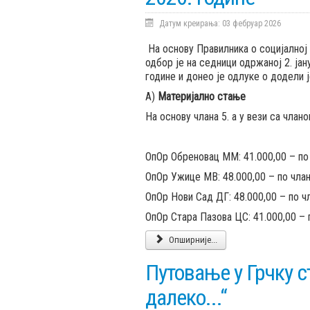
Датум креирања: 03 фебруар 2026
На основу Правилника о социјалној
одбор је на седници одржаној 2. ја
године и донео је одлуке о додели 
А)
Материјално стање
На основу члана 5. а у вези са члано
ОпОр Обреновац ММ: 41.000,00 – по
ОпОр Ужице МВ: 48.000,00 – по чла
ОпОр Нови Сад ДГ: 48.000,00 – по ч
ОпОр Стара Пазова ЦС: 41.000,00 – 
Опширније...
Путовање у Грчку с
далеко...“