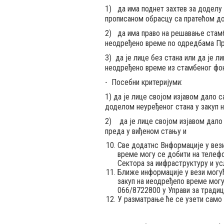
1) да има поднет захтев за доделу 
прописаном обрасцу са пратећом д
2) да има право на решавање стамб
неодређено време no одредбама Пр
3) да je лице без стана или да je л
неодређено време из стамбеног фон
- Посебни критеријуми:
1) да je лице својом изјавом дало
доделом неуређеног стана у закуп 
2) да je лице својом изјавом дало
преда у виђеном стању и
Све додатнс Внформације у вез
време могу се добити на телефо
Сектора за иифраструктуру и ус
Ближе информације у вези могу
закуп на иеодређепо време мог
066/8722800 у Управи за традици
У разматрање ће се узети само 