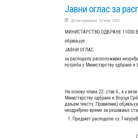
Јавни оглас за рас
Датум креирања: 30 март 2026
МИНИСТАРСТВО ОДБРАНЕ 11000 Бео
објављује
ЈАВНИ ОГЛАС
за расподелу расположивих неуређе
потреба у Министарству одбране и 
Ha основу члана 22. став 6., a у ве
Министарству одбране и Војсци Србиј
даљем тексту: Правилник) објављуј
неодређено време за решавање стам
Предмет расподеле су 7 неуређ