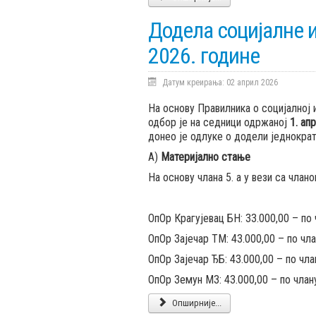
Додела социјалне 
2026. године
Датум креирања: 02 април 2026
На основу Правилника о социјалној
одбор је на седници одржаној
1. ап
донео је одлуке о додели једнократ
А)
Материјално стање
На основу члана 5. а у вези са члано
ОпОр Крагујевац БН: 33.000,00 – по
ОпОр Зајечар ТМ: 43.000,00 – по чл
ОпОр Зајечар ЂБ: 43.000,00 – по чл
ОпОр Земун МЗ: 43.000,00 – по члан
Опширније...