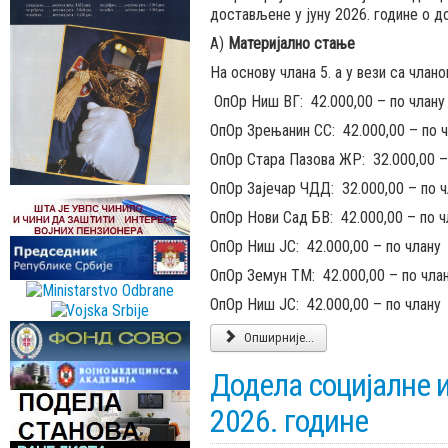
достављене у јуну 2026. године о д
А)
Материјално стање
На основу члана 5. а у вези са члано
ОпОр Ниш ВГ: 42.000,00 – по члану
ОпОр Зрењанин СС: 42.000,00 – по 
ОпОр Стара Пазова ЖР: 32.000,00 –
ОпОр Зајечар ЧДД: 32.000,00 – по 
ОпОр Нови Сад БВ: 42.000,00 – по ч
ОпОр Ниш ЈС: 42.000,00 – по члану
ОпОр Земун ТМ: 42.000,00 – по чла
ОпОр Ниш ЈС: 42.000,00 – по члану
Опширније...
Додела социјалне и
2026. године