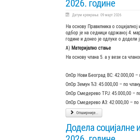
2026. године
Датум креирања: 09 март 2026
На основу Правилника о социјалној
одбор је на седници одржаној 4. ма
године и донео је одлуке о додели 
А)
Материјално стање
На основу члана 5. а у вези са члано
ОпОр Нови Београд ВС: 42.000,00 – 
ОпОр Земун ЂЗ: 45.000,00 – по члан
ОпОр Смедерево ТРЈ: 45.000,00 – п
ОпОр Смедерево АЗ: 42.000,00 – по
Опширније...
Додела социјалне и
2026. године