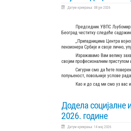
Датум креирања: 08 јун 2026
Председник УВПС Љубомир Драга
Београд честитку следеће садржин
,,Припадницима Центра војномеди
пензионера Србије и своје лично, уп
Изражавамо Вам велику захвалнос
својим професионалним приступом и
Сигурни смо да ћете поверење ко
попуњеност, повољније услове рада
Као и до сад ми смо уз вас и же
Додела социјалне 
2026. године
Датум креирања: 14 мај 2026