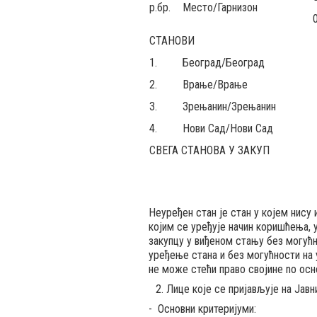
р.бр.
Место/Гарнизон
СТАНОВИ
1.
Београд/Београд
2.
Врање/Врање
3.
Зрењанин/Зрењанин
4.
Нови Сад/Нови Сад
СВЕГА СТАНОВА У ЗАКУП
Неуређен стан je стан у којем нис
којим се уређује начин коришћења,
закупцу у виђеном стању без могућ
уређење стана и без могућности на
не може стећи право својине no ос
Лице које се пријављује на Јав
- Основни критеријуми: