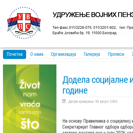
Почетна
О нама
Организација
Галерија
Прописи
Додела социјалне и
године
Датум креирања: 03 август 2026
На основу Правилника о социјалној 
Секретаријат Главног одбора одбора
захтеве достављене у јулу 2026. го