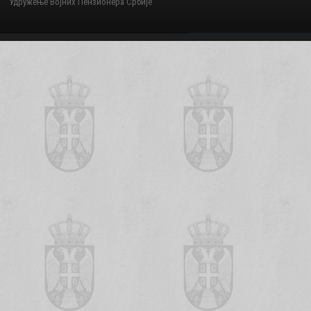
Удружење Војних Пензионера Србије