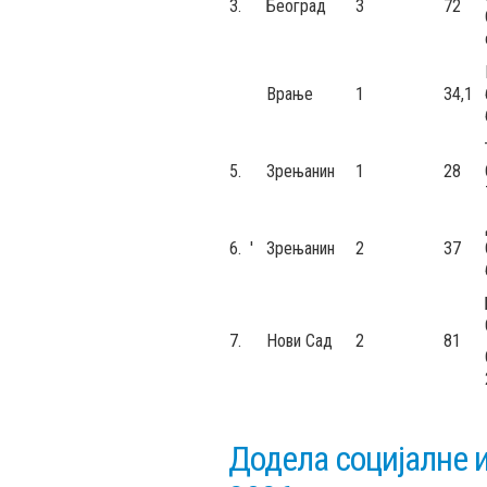
3.
Београд
3
72
Врање
1
34,1
5.
Зрењанин
1
28
6. '
Зрењанин
2
37
7.
Нови Сад
2
81
Додела социјалне 