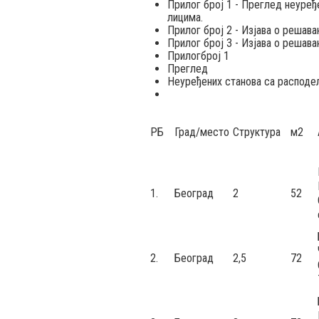
Прилог број 1 - Преглед неуре
лицима.
Прилог број 2 - Изјава о решав
Прилог број 3 - Изјава о решав
Прилогброј 1
Преглед
Неуређених станова са расподе
РБ
Град/место
Структура
м2
1.
Београд
2
52
2.
Београд
2,5
72