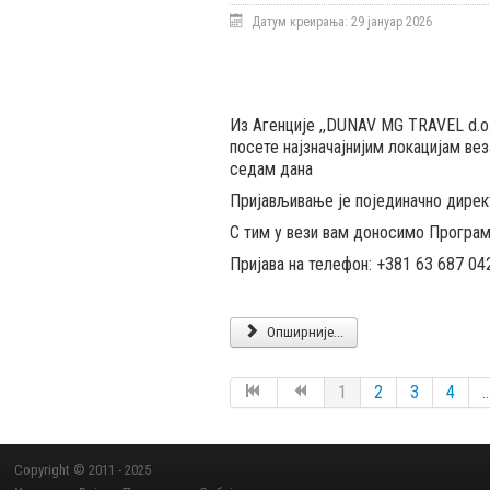
Датум креирања: 29 јануар 2026
Из Агенције ,,DUNAV MG TRAVEL d.o
посете најзначајнијим локацијам ве
седам дана
Пријављивање је појединачно директ
С тим у вези вам доносимо Програм
Пријава на телефон: +381 63 687 04
Опширније...
1
2
3
4
..
Copyright © 2011 - 2025