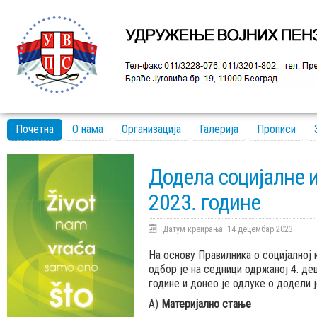
Почетна
О нама
Организација
Галерија
Прописи
Додела социјалне 
2023. године
Датум креирања: 14 децембар 2023
На основу Правилника о социјалној
одбор је на седници одржаној 4. д
године и донео је одлуке о додели 
А)
Материјално стање