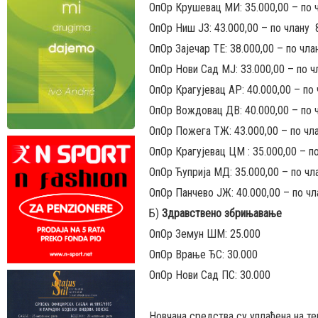
ОпОр Крушевац МИ: 35.000,00 – по 
ОпОр Ниш ЈЗ: 43.000,00 – по члану 
ОпОр Зајечар ТЕ: 38.000,00 – по чл
ОпОр Нови Сад МЈ: 33.000,00 – по ч
ОпОр Крагујевац АР: 40.000,00 – по
ОпОр Вождовац ДВ: 40.000,00 – по 
ОпОр Пожега ТЖ: 43.000,00 – по чл
ОпОр Крагујевац ЦМ : 35.000,00 – п
ОпОр Ћуприја МД: 35.000,00 – по чл
ОпОр Панчево ЈЖ: 40.000,00 – по чл
Б)
Здравствено збрињавање
ОпОр Земун ШМ: 25.000
ОпОр Врање ЂС: 30.000
ОпОр Нови Сад ПС: 30.000
Новчана средства су уплаћена на те